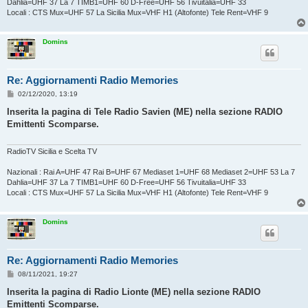
Dahlia=UHF 37 La 7 TIMB1=UHF 60 D-Free=UHF 56 Tivuitalia=UHF 33
Locali : CTS Mux=UHF 57 La Sicilia Mux=VHF H1 (Altofonte) Tele Rent=VHF 9
Domins
Re: Aggiornamenti Radio Memories
M
02/12/2020, 13:19
e
s
Inserita la pagina di Tele Radio Savien (ME) nella sezione RADIO
s
Emittenti Scomparse.
a
g
g
i
RadioTV Sicilia e Scelta TV
o
Nazionali : Rai A=UHF 47 Rai B=UHF 67 Mediaset 1=UHF 68 Mediaset 2=UHF 53 La 7
Dahlia=UHF 37 La 7 TIMB1=UHF 60 D-Free=UHF 56 Tivuitalia=UHF 33
Locali : CTS Mux=UHF 57 La Sicilia Mux=VHF H1 (Altofonte) Tele Rent=VHF 9
Domins
Re: Aggiornamenti Radio Memories
M
08/11/2021, 19:27
e
s
Inserita la pagina di Radio Lionte (ME) nella sezione RADIO
s
Emittenti Scomparse.
a