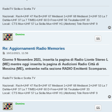
g
g
i
RadioTV Sicilia e Scelta TV
o
Nazionali : Rai A=UHF 47 Rai B=UHF 67 Mediaset 1=UHF 68 Mediaset 2=UHF 53 La 7
Dahlia=UHF 37 La 7 TIMB1=UHF 60 D-Free=UHF 56 Tivuitalia=UHF 33
Locali : CTS Mux=UHF 57 La Sicilia Mux=VHF H1 (Altofonte) Tele Rent=VHF 9
Domins
Re: Aggiornamenti Radio Memories
M
10/11/2021, 11:56
e
s
Giorno 9 Novembre 2021, inserita la pagina di Radio Lionte Stereo L
s
(ME) mentre oggi inserita la pagina di Audizioni Radio Città di
a
g
Messina (ME), entrambe nella sezione RADIO Emittenti Scomparse.
g
i
o
RadioTV Sicilia e Scelta TV
Nazionali : Rai A=UHF 47 Rai B=UHF 67 Mediaset 1=UHF 68 Mediaset 2=UHF 53 La 7
Dahlia=UHF 37 La 7 TIMB1=UHF 60 D-Free=UHF 56 Tivuitalia=UHF 33
Locali : CTS Mux=UHF 57 La Sicilia Mux=VHF H1 (Altofonte) Tele Rent=VHF 9
Domins