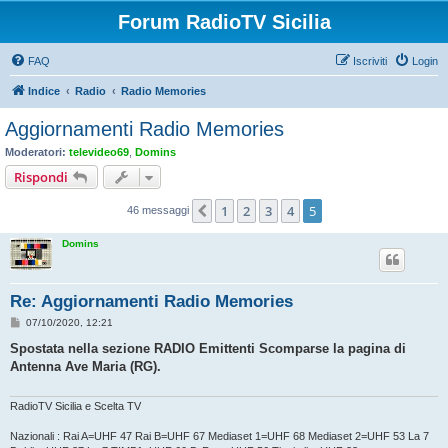
Forum RadioTV Sicilia
FAQ
Iscriviti
Login
Indice
Radio
Radio Memories
Aggiornamenti Radio Memories
Moderatori:
televideo69
,
Domins
Rispondi
1
2
3
4
5
Precedente
46 messaggi
Domins
Re: Aggiornamenti Radio Memories
M
07/10/2020, 12:21
e
s
Spostata nella sezione RADIO Emittenti Scomparse la pagina di
s
Antenna Ave Maria (RG).
a
g
g
i
RadioTV Sicilia e Scelta TV
o
Nazionali : Rai A=UHF 47 Rai B=UHF 67 Mediaset 1=UHF 68 Mediaset 2=UHF 53 La 7