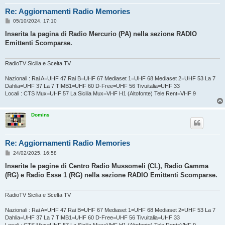
Re: Aggiornamenti Radio Memories
M
05/10/2024, 17:10
e
s
Inserita la pagina di Radio Mercurio (PA) nella sezione RADIO
s
Emittenti Scomparse.
a
g
g
i
RadioTV Sicilia e Scelta TV
o
Nazionali : Rai A=UHF 47 Rai B=UHF 67 Mediaset 1=UHF 68 Mediaset 2=UHF 53 La 7
Dahlia=UHF 37 La 7 TIMB1=UHF 60 D-Free=UHF 56 Tivuitalia=UHF 33
Locali : CTS Mux=UHF 57 La Sicilia Mux=VHF H1 (Altofonte) Tele Rent=VHF 9
Domins
Re: Aggiornamenti Radio Memories
M
24/02/2025, 16:58
e
s
Inserite le pagine di Centro Radio Mussomeli (CL), Radio Gamma
s
(RG) e Radio Esse 1 (RG) nella sezione RADIO Emittenti Scomparse.
a
g
g
i
RadioTV Sicilia e Scelta TV
o
Nazionali : Rai A=UHF 47 Rai B=UHF 67 Mediaset 1=UHF 68 Mediaset 2=UHF 53 La 7
Dahlia=UHF 37 La 7 TIMB1=UHF 60 D-Free=UHF 56 Tivuitalia=UHF 33