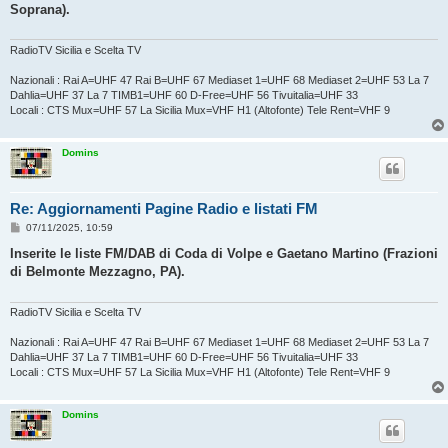
s
Soprana).
a
g
g
i
RadioTV Sicilia e Scelta TV
o
Nazionali : Rai A=UHF 47 Rai B=UHF 67 Mediaset 1=UHF 68 Mediaset 2=UHF 53 La 7
Dahlia=UHF 37 La 7 TIMB1=UHF 60 D-Free=UHF 56 Tivuitalia=UHF 33
Locali : CTS Mux=UHF 57 La Sicilia Mux=VHF H1 (Altofonte) Tele Rent=VHF 9
Domins
Re: Aggiornamenti Pagine Radio e listati FM
M
07/11/2025, 10:59
e
s
Inserite le liste FM/DAB di Coda di Volpe e Gaetano Martino (Frazioni
s
di Belmonte Mezzagno, PA).
a
g
g
i
RadioTV Sicilia e Scelta TV
o
Nazionali : Rai A=UHF 47 Rai B=UHF 67 Mediaset 1=UHF 68 Mediaset 2=UHF 53 La 7
Dahlia=UHF 37 La 7 TIMB1=UHF 60 D-Free=UHF 56 Tivuitalia=UHF 33
Locali : CTS Mux=UHF 57 La Sicilia Mux=VHF H1 (Altofonte) Tele Rent=VHF 9
Domins