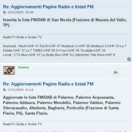
Re: Aggiornamenti Pagine Radio e listati FM
M
10/11/2025, 20:49
e
s
Inserita la lista FM/DAB di San Nicola (Frazione di Mazara del Vallo,
s
TP).
a
g
g
i
RadioTV Sicilia e Scelta TV
o
Nazionali : Rai A=UHF 47 Rai B=UHF 67 Mediaset 1=UHF 68 Mediaset 2=UHF 53 La 7
Dahlia=UHF 37 La 7 TIMB1=UHF 60 D-Free=UHF 56 Tivuitalia=UHF 33
Locali : CTS Mux=UHF 57 La Sicilia Mux=VHF H1 (Altofonte) Tele Rent=VHF 9
Domins
Re: Aggiornamenti Pagine Radio e listati FM
M
17/11/2025, 21:14
e
s
Aggiornate le liste FM/DAB di Palermo, Palermo Acquasanta,
s
Palermo Addaura, Palermo Mondello, Palermo Valdesi, Palermo
a
g
Sferracavallo, Altofonte, Bagheria, Porticello (Frazione di Santa
g
Flavia, PA), Santa Flavia.
i
o
RadioTV Sicilia e Scelta TV