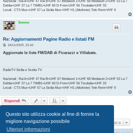
Nazionali : Rai A=UHF 47 Rai B=UHF 67 Mediaset 1=UHF 68 Mediaset 2=UHF 53 La 7
Dahlia=UHF 37 La 7 TIMB1=UHF 60 D-Free=UHF 56 Tivuitalia=UHF 33
Locali : CTS Mux=UHF 57 La Sicilia Mux=VHF H1 (Altofonte) Tele Rent=VHF 9
Domins
Re: Aggiornamenti Pagine Radio e listati FM
M
19/11/2025, 22:42
e
s
Aggiornate le liste FM/DAB di Ficarazzi e Villabate.
s
a
g
g
i
RadioTV Sicilia e Scelta TV
o
Nazionali : Rai A=UHF 47 Rai B=UHF 67 Mediaset 1=UHF 68 Mediaset 2=UHF 53 La 7
Dahlia=UHF 37 La 7 TIMB1=UHF 60 D-Free=UHF 56 Tivuitalia=UHF 33
Locali : CTS Mux=UHF 57 La Sicilia Mux=VHF H1 (Altofonte) Tele Rent=VHF 9
Rispondi
Pagina
26
di
26
1
22
23
24
25
26
Precedente
257 messaggi
…
Questo sito utilizza cookie al fine di fornire la
migliore navigazione possibile
Vai a
Ulteriori informazioni