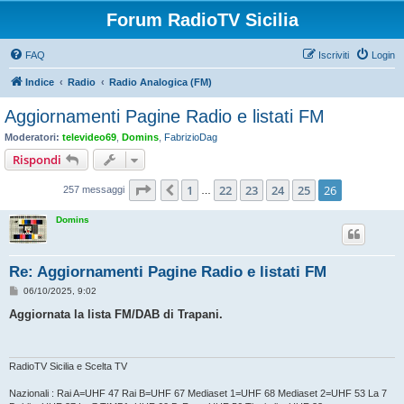
Forum RadioTV Sicilia
FAQ
Iscriviti
Login
Indice
Radio
Radio Analogica (FM)
Aggiornamenti Pagine Radio e listati FM
Moderatori:
televideo69
,
Domins
,
FabrizioDag
Rispondi
Pagina
26
di
26
1
22
23
24
25
26
Precedente
257 messaggi
…
Domins
Re: Aggiornamenti Pagine Radio e listati FM
M
06/10/2025, 9:02
e
s
Aggiornata la lista FM/DAB di Trapani.
s
a
g
g
i
RadioTV Sicilia e Scelta TV
o
Nazionali : Rai A=UHF 47 Rai B=UHF 67 Mediaset 1=UHF 68 Mediaset 2=UHF 53 La 7