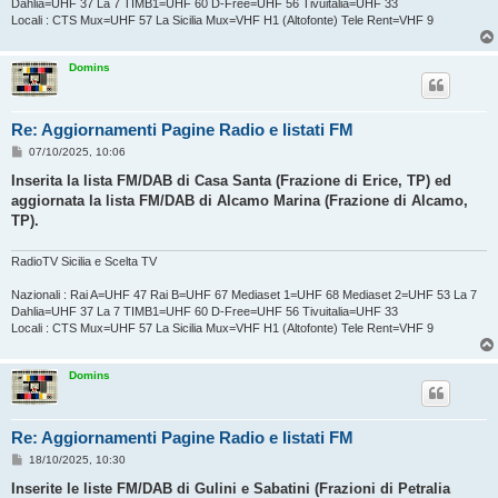
Dahlia=UHF 37 La 7 TIMB1=UHF 60 D-Free=UHF 56 Tivuitalia=UHF 33
Locali : CTS Mux=UHF 57 La Sicilia Mux=VHF H1 (Altofonte) Tele Rent=VHF 9
Domins
Re: Aggiornamenti Pagine Radio e listati FM
M
07/10/2025, 10:06
e
s
Inserita la lista FM/DAB di Casa Santa (Frazione di Erice, TP) ed
s
aggiornata la lista FM/DAB di Alcamo Marina (Frazione di Alcamo,
a
g
TP).
g
i
o
RadioTV Sicilia e Scelta TV
Nazionali : Rai A=UHF 47 Rai B=UHF 67 Mediaset 1=UHF 68 Mediaset 2=UHF 53 La 7
Dahlia=UHF 37 La 7 TIMB1=UHF 60 D-Free=UHF 56 Tivuitalia=UHF 33
Locali : CTS Mux=UHF 57 La Sicilia Mux=VHF H1 (Altofonte) Tele Rent=VHF 9
Domins
Re: Aggiornamenti Pagine Radio e listati FM
M
18/10/2025, 10:30
e
s
Inserite le liste FM/DAB di Gulini e Sabatini (Frazioni di Petralia