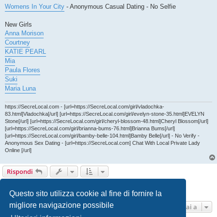
g
Womens In Your City
- Anonymous Casual Dating - No Selfie
i
o
New Girls
Anna Morison
Courtney
KATIE PEARL
Mia
Paula Flores
Suki
Maria Luna
https://SecreLocal.com - [url=https://SecreLocal.com/girl/vladochka-
83.html]Vladochka[/url] [url=https://SecreLocal.com/girl/evelyn-stone-35.html]EVELYN
Stone[/url] [url=https://SecreLocal.com/girl/cheryl-blossom-48.html]Cheryl Blossom[/url]
[url=https://SecreLocal.com/girl/brianna-bums-76.html]Brianna Bums[/url]
[url=https://SecreLocal.com/girl/bamby-belle-104.html]Bamby Belle[/url] - No Verify -
Anonymous Sex Dating - [url=https://SecreLocal.com] Chat With Local Private Lady
Online [/url]
Rispondi
Pagina
15
di
15
1
11
12
13
14
15
Precedente
147 messaggi
…
Questo sito utilizza cookie al fine di fornire la
migliore navigazione possibile
Vai a