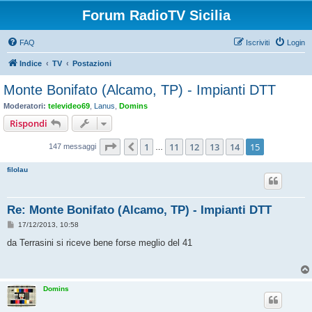
Forum RadioTV Sicilia
FAQ
Iscriviti
Login
Indice
TV
Postazioni
Monte Bonifato (Alcamo, TP) - Impianti DTT
Moderatori:
televideo69
,
Lanus
,
Domins
Rispondi
Pagina
15
di
15
1
11
12
13
14
15
Precedente
147 messaggi
…
filolau
Re: Monte Bonifato (Alcamo, TP) - Impianti DTT
M
17/12/2013, 10:58
e
s
da Terrasini si riceve bene forse meglio del 41
s
a
g
g
i
Domins
o