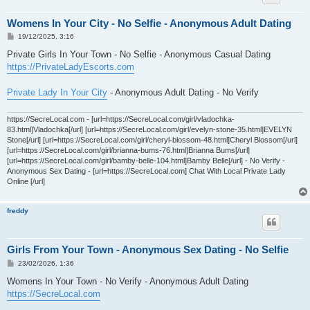
Womens In Your City - No Selfie - Anonymous Adult Dating
M
19/12/2025, 3:16
e
s
Private Girls In Your Town - No Selfie - Anonymous Casual Dating
s
https://PrivateLadyEscorts.com
a
g
g
Private Lady In Your City
- Anonymous Adult Dating - No Verify
i
o
https://SecreLocal.com - [url=https://SecreLocal.com/girl/vladochka-
83.html]Vladochka[/url] [url=https://SecreLocal.com/girl/evelyn-stone-35.html]EVELYN
Stone[/url] [url=https://SecreLocal.com/girl/cheryl-blossom-48.html]Cheryl Blossom[/url]
[url=https://SecreLocal.com/girl/brianna-bums-76.html]Brianna Bums[/url]
[url=https://SecreLocal.com/girl/bamby-belle-104.html]Bamby Belle[/url] - No Verify -
Anonymous Sex Dating - [url=https://SecreLocal.com] Chat With Local Private Lady
Online [/url]
freddy
Girls From Your Town - Anonymous Sex Dating - No Selfie
M
23/02/2026, 1:36
e
s
Womens In Your Town - No Verify - Anonymous Adult Dating
s
https://SecreLocal.com
a
g