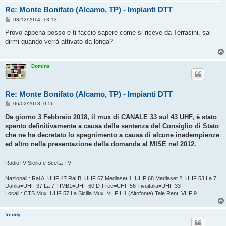
Re: Monte Bonifato (Alcamo, TP) - Impianti DTT
M
08/12/2014, 13:13
e
s
Provo appena posso e ti faccio sapere come si riceve da Terrasini, sai
s
dirmi quando verrà attivato da longa?
a
g
g
i
Domins
o
Re: Monte Bonifato (Alcamo, TP) - Impianti DTT
M
06/02/2018, 0:56
e
s
Da giorno 3 Febbraio 2018, il mux di CANALE 33 sul 43 UHF, è stato
s
spento definitivamente a causa della sentenza del Consiglio di Stato
a
g
che ne ha decretato lo spegnimento a causa di alcune inadempienze
g
ed altro nella presentazione della domanda al MISE nel 2012.
i
o
RadioTV Sicilia e Scelta TV
Nazionali : Rai A=UHF 47 Rai B=UHF 67 Mediaset 1=UHF 68 Mediaset 2=UHF 53 La 7
Dahlia=UHF 37 La 7 TIMB1=UHF 60 D-Free=UHF 56 Tivuitalia=UHF 33
Locali : CTS Mux=UHF 57 La Sicilia Mux=VHF H1 (Altofonte) Tele Rent=VHF 9
freddy