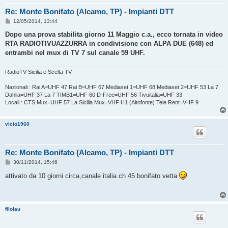
Re: Monte Bonifato (Alcamo, TP) - Impianti DTT
M
12/05/2014, 13:44
e
s
Dopo una prova stabilita giorno 11 Maggio c.a., ecco tornata in video
s
RTA RADIOTIVUAZZURRA in condivisione con ALPA DUE (648) ed
a
g
entrambi nel mux di TV 7 sul canale 59 UHF.
g
i
o
RadioTV Sicilia e Scelta TV
Nazionali : Rai A=UHF 47 Rai B=UHF 67 Mediaset 1=UHF 68 Mediaset 2=UHF 53 La 7
Dahlia=UHF 37 La 7 TIMB1=UHF 60 D-Free=UHF 56 Tivuitalia=UHF 33
Locali : CTS Mux=UHF 57 La Sicilia Mux=VHF H1 (Altofonte) Tele Rent=VHF 9
vicio1960
Re: Monte Bonifato (Alcamo, TP) - Impianti DTT
M
30/11/2014, 15:46
e
s
attivato da 10 giorni circa,canale italia ch 45 bonifato vetta
s
a
g
g
i
filolau
o