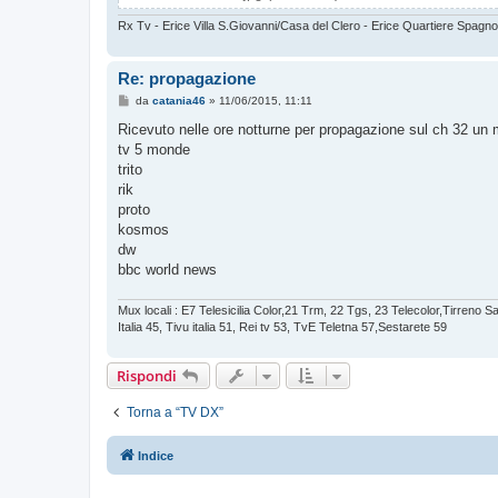
Rx Tv - Erice Villa S.Giovanni/Casa del Clero - Erice Quartiere Spagnol
Re: propagazione
M
da
catania46
»
11/06/2015, 11:11
e
s
Ricevuto nelle ore notturne per propagazione sul ch 32 un 
s
tv 5 monde
a
g
trito
g
rik
i
o
proto
kosmos
dw
bbc world news
Mux locali : E7 Telesicilia Color,21 Trm, 22 Tgs, 23 Telecolor,Tirreno 
Italia 45, Tivu italia 51, Rei tv 53, TvE Teletna 57,Sestarete 59
Rispondi
Torna a “TV DX”
Indice