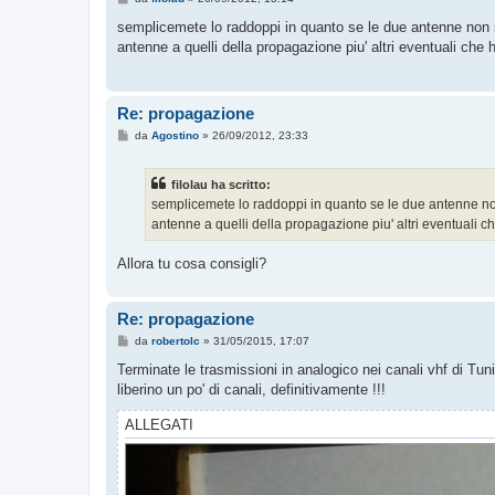
e
s
semplicemete lo raddoppi in quanto se le due antenne non s
s
antenne a quelli della propagazione piu' altri eventuali che h
a
g
g
i
o
Re: propagazione
M
da
Agostino
»
26/09/2012, 23:33
e
s
s
filolau ha scritto:
a
g
semplicemete lo raddoppi in quanto se le due antenne non
g
antenne a quelli della propagazione piu' altri eventuali ch
i
o
Allora tu cosa consigli?
Re: propagazione
M
da
robertolc
»
31/05/2015, 17:07
e
s
Terminate le trasmissioni in analogico nei canali vhf di Tu
s
liberino un po' di canali, definitivamente !!!
a
g
g
ALLEGATI
i
o