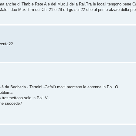
a anche di Timb e Rete A e del Mux 1 della Rai.Tra le locali tengono bene Ca
a.Male i due Mux Trm sul Ch. 21 e 28 e Tgs sul 22 che al primo alzare della p
icente??
e và da Bagheria - Termini -Cefalù molti montano le antenne in Pol. O .
roblema.
o trasmettono solo in Pol. V .
che succede?