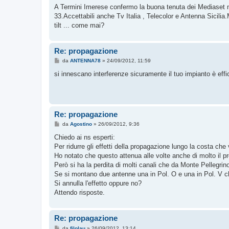
A Termini Imerese confermo la buona tenuta dei Mediaset m
33.Accettabili anche Tv Italia , Telecolor e Antenna Sicili
tilt ... come mai?
Re: propagazione
M
da
ANTENNA78
»
24/09/2012, 11:59
e
s
si innescano interferenze sicuramente il tuo impianto è eff
s
a
g
g
i
o
Re: propagazione
M
da
Agostino
»
26/09/2012, 9:36
e
s
Chiedo ai ns esperti:
s
Per ridurre gli effetti della propagazione lungo la costa ch
a
g
Ho notato che questo attenua alle volte anche di molto il p
g
Però si ha la perdita di molti canali che da Monte Pellegrin
i
o
Se si montano due antenne una in Pol. O e una in Pol. V 
Si annulla l'effetto oppure no?
Attendo risposte.
Re: propagazione
M
da
filolau
»
26/09/2012, 13:14