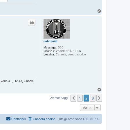
T
o
p
catania46
Messaggi:
526
Iscritto il:
25/09/2011, 10:06
Località:
Catania, centro storico
Sicilia 41, D2 43, Canale
T
o
1
2
3
p
Precedente
Prossimo
29 messaggi
Vai a
Contattaci
Cancella cookie
Tutti gli orari sono
UTC+01:00