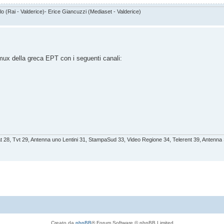
o (Rai - Valderice)- Erice Giancuzzi (Mediaset - Valderice)
mux della greca EPT con i seguenti canali:
Sat 28, Tvt 29, Antenna uno Lentini 31, StampaSud 33, Video Regione 34, Telerent 39, Antenna 
Creato da
phpBB
® Forum Software © phpBB Limited