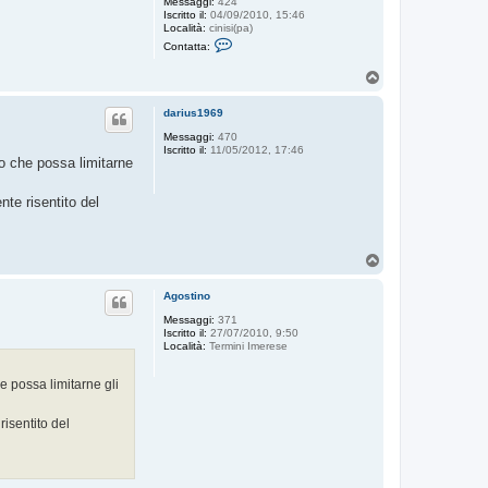
Messaggi:
424
Iscritto il:
04/09/2010, 15:46
Località:
cinisi(pa)
C
Contatta:
o
n
T
t
o
a
t
p
darius1969
t
a
Messaggi:
470
f
Iscritto il:
11/05/2012, 17:46
i
io che possa limitarne
l
o
l
te risentito del
a
u
T
o
p
Agostino
Messaggi:
371
Iscritto il:
27/07/2010, 9:50
Località:
Termini Imerese
e possa limitarne gli
isentito del