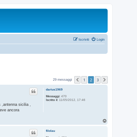
Iscriviti
Login
1
2
3
Precedente
Prossimo
29 messaggi
darius1969
Messaggi:
470
Iscritto il:
11/05/2012, 17:46
,antenna sicilia ,
 deve ancora
T
o
p
filolau