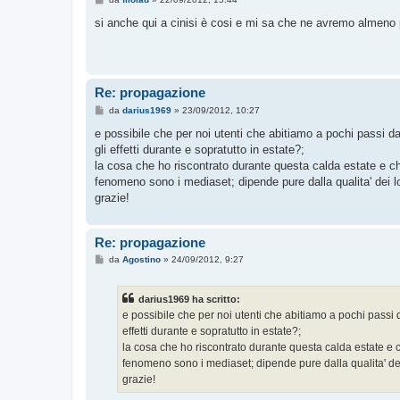
e
s
si anche qui a cinisi è cosi e mi sa che ne avremo almeno 
s
a
g
g
i
o
Re: propagazione
M
da
darius1969
»
23/09/2012, 10:27
e
s
e possibile che per noi utenti che abitiamo a pochi passi 
s
gli effetti durante e sopratutto in estate?;
a
g
la cosa che ho riscontrato durante questa calda estate e c
g
fenomeno sono i mediaset; dipende pure dalla qualita' dei loro
i
o
grazie!
Re: propagazione
M
da
Agostino
»
24/09/2012, 9:27
e
s
s
darius1969 ha scritto:
a
g
e possibile che per noi utenti che abitiamo a pochi passi
g
effetti durante e sopratutto in estate?;
i
o
la cosa che ho riscontrato durante questa calda estate e 
fenomeno sono i mediaset; dipende pure dalla qualita' dei l
grazie!