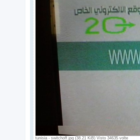
tunisia - switchoff.jpg (38.21 KiB) Visto 34635 volte