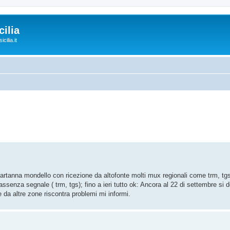
ilia
cilia.it
tanna mondello con ricezione da altofonte molti mux regionali come trm, tgs 
ssenza segnale ( trm, tgs); fino a ieri tutto ok: Ancora al 22 di settembre si
da altre zone riscontra problemi mi informi.