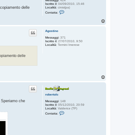
Messaggi:
424
Iscritto il:
04/09/2010, 15:46
ccopiamento delle
Località:
cinisi(pa)
C
Contatta:
o
n
T
t
o
a
t
p
Agostino
t
a
Messaggi:
371
f
Iscritto il:
27/07/2010, 9:50
i
Località:
Termini Imerese
l
o
l
copiamento delle
a
u
T
o
p
robertolc
4. Speriamo che
Messaggi:
148
Iscritto il:
05/12/2010, 20:59
Località:
Valderice (TP)
C
Contatta:
o
n
t
a
t
t