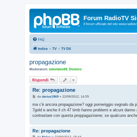
Forum RadioTV Sic
Il forum ufficiale del sito www.radiotvsi
FAQ
Indice
TV
TV DX
propagazione
Moderatori:
televideo69
,
Domins
Rispondi
Re: propagazione
M
da
darius1969
»
22/09/2012, 14:55
e
s
ma c'è ancora propagazione? oggi pomeriggio segnalo da par
s
7gold e anche il ch 47 timb hanno problemi e alcuni danno a
a
g
contrastare con questa proppagazioene; se qualcuno anche 
g
i
o
Re: propagazione
M
da
filolau
»
22/09/2012, 15:44