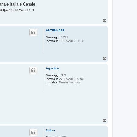
nale Italia e Canale
ropagazione vanno in
T
o
p
ANTENNA78
Messaggi:
1211
Iscritto il:
13/07/2012, 1:10
T
o
p
Agostino
Messaggi:
371
Iscritto il:
27/07/2010, 9:50
Località:
Termini Imerese
T
o
p
filolau