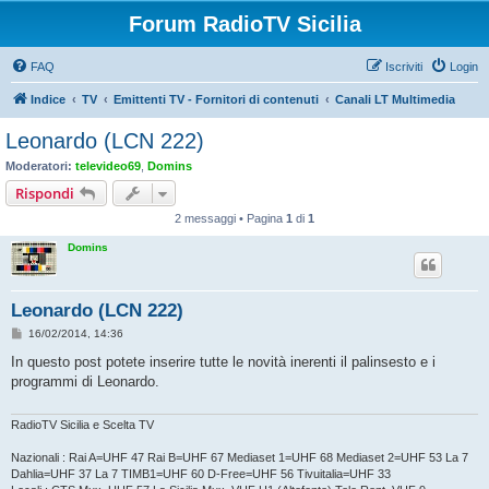
Forum RadioTV Sicilia
FAQ
Iscriviti
Login
Indice
TV
Emittenti TV - Fornitori di contenuti
Canali LT Multimedia
Leonardo (LCN 222)
Moderatori:
televideo69
,
Domins
Rispondi
2 messaggi • Pagina
1
di
1
Domins
Leonardo (LCN 222)
M
16/02/2014, 14:36
e
s
In questo post potete inserire tutte le novità inerenti il palinsesto e i
s
programmi di Leonardo.
a
g
g
i
RadioTV Sicilia e Scelta TV
o
Nazionali : Rai A=UHF 47 Rai B=UHF 67 Mediaset 1=UHF 68 Mediaset 2=UHF 53 La 7
Dahlia=UHF 37 La 7 TIMB1=UHF 60 D-Free=UHF 56 Tivuitalia=UHF 33