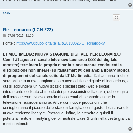
Locali : CTS Mux=UHF 57 La Sicilia Mux=VHF H1 (Altofonte) Tele Rent=VHF 9
sc96
Re: Leonardo (LCN 222)
M
27/08/2015, 22:30
e
s
Fonte :
http://www.pubblicitaitalia.it/20150825 ... eonardo-tv
s
a
g
LT MULTIMEDIA: NUOVA STAGIONE DIGITALE PER LEONARDO.
g
Con il 31 agosto il canale televisivo Leonardo (222 del digitale
i
o
terrestre) terminerà la propria distribuzione mentre continuerà la
distribuzione non lineare (su italiasmart.tv) dell’ampia library storica
di programmi del canale edito da LT Multimedia
. Dall’autunno, inoltre,
sarà online la nuova stagione e la nuova edizione digitale di leonardo.tv, a
cui si aggiungerà un nuovo spazio specializzato (web e social)
interamente dedicato al mondo dei professionisti della casa, del design e
dell’arredamento. Nuovo spazio ai contenuti di Leonardo anche in
televisione: approderanno su Alice con nuove produzioni che
coniugheranno il piacere dello stare in famiglia con il gusto della casa e le
nuove tendenze lifestyle. Prosegue, infine, la crescita e quindi il
potenziamento e il restyling del bimestrale Case & Stili nella veste grafica
e nei contenuti.